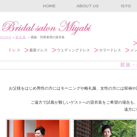
HOME
ABOUT US
ISYO
HOME
>
貸衣装
> 親族・列席者用の貸衣装
ドレス
最新ドレス
ウェディングドレス
カラードレス
メ
親族・
お父様をはじめ男性の方にはモーニングや略礼服、女性の方には留袖や
ご遠方で試着が難しいゲストへの貸衣装をご希望の場合も
遠方に